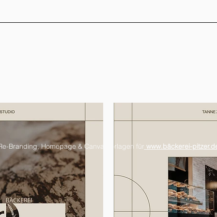
Re-Branding, Homepage & Canva Vorlagen für
www.bäckerei-pitzer.d