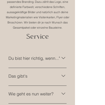
passendes Branding. Dazu zählt das Logo, eine
definierte Farbwelt, verschiedene Schriften,
aussagekräftige Bilder und natürlich auch deine
Marketingmaterialien wie Visitenkarten, Flyer oder
Broschüren. Wir bieten dir je nach Wunsch das
Gesamtpaket oder einzelne Bausteine.
Service
Du bist hier richtig, wenn..."
... du eine Marke erschaffen
möchtest, aber nicht weißt, wie du
Das gibt's
das angehen sollst. ... du bereits
ein Business hast, aber dir eine
Branding ist die Positionierung
Markenvision und das passende
deiner Marke. Das Branding hat
Wie geht es nun weiter?
Branding fehlt. ... deine Marke
die Aufgabe ein Gefühl und das
bisher nur ein Logo hat, du aber
Image von deinem Buisness an
Schicke uns über das