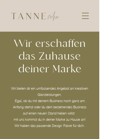
Wir erschaffen
das Zuhause
deiner Marke
Wir bieten dir ein umfassendes Angebot an kreativen
Glanzleistungen.
Egal, ob du mit deinem Business noch ganz am
Anfang stehst oder
du dein bestehendes Business
auf einen neuen Stand heben willst -
mit uns kommst du in deiner Marke zu Hause an!
Wir haben das passende Design-Paket für dich.