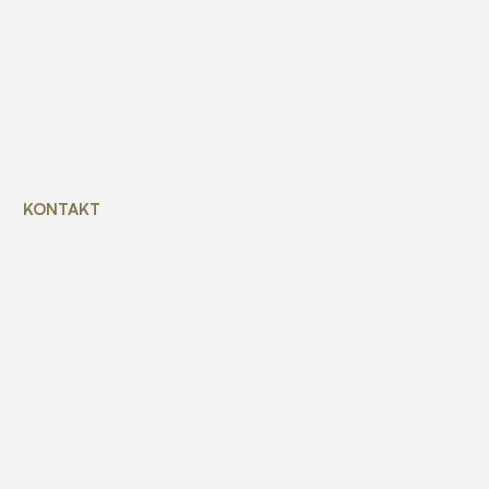
KONTAKT